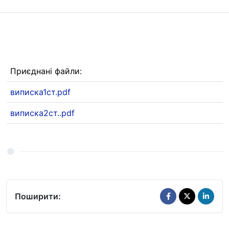
Приєднані файли:
виписка1ст.pdf
виписка2ст..pdf
Поширити: