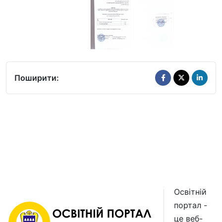
Поширити:
Освітній
портал -
це веб-