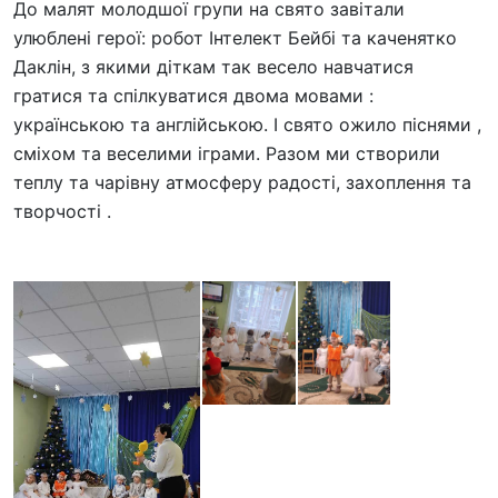
До малят молодшої групи на свято завітали
улюблені герої: робот Інтелект Бейбі та каченятко
Даклін, з якими діткам так весело навчатися
гратися та спілкуватися двома мовами :
українською та англійською. І свято ожило піснями ,
сміхом та веселими іграми. Разом ми створили
теплу та чарівну атмосферу радості, захоплення та
творчості .