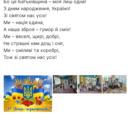
Бо це Батьківщина – моя лиш одна!
З днем народження, Україно!
Зі святом нас усіх!
Ми – нація єдина,
А наша зброя – гумор й сміх!
Ми – веселі, щирі, добрі,
Не страшні нам дощ і сніг,
Ми – сміливі та хоробрі,
Тож зі святом нас усіх!