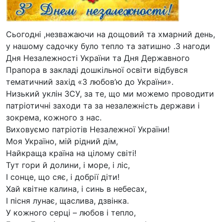
Сьогодні ,незважаючи на дощовий та хмарний день,
у нашому садочку було тепло та затишно .З нагоди
Дня Незалежності України та Дня Державного
Прапора в закладі дошкільної освіти відбувся
тематичний захід «З любов’ю до України».
Низький уклін ЗСУ, за те, що ми можемо проводити
патріотичні заходи та за незалежність держави і
зокрема, кожного з нас.
Виховуємо патріотів Незалежної України!
Моя Україно, мій рідний дім,
Найкраща країна на цілому світі!
Тут гори й долини, і море, і ліс,
І сонце, що сяє, і добрії діти!
Хай квітне калина, і синь в небесах,
І пісня лунає, щаслива, дзвінка.
У кожного серці – любов і тепло,