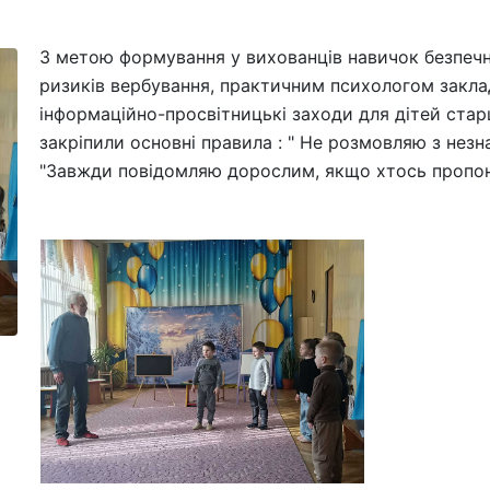
З метою формування у вихованців навичок безпеч
ризиків вербування, практичним психологом закла
інформаційно-просвітницькі заходи для дітей старш
закріпили основні правила : " Не розмовляю з нез
"Завжди повідомляю дорослим, якщо хтось пропон