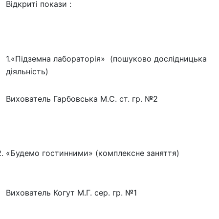
Відкриті покази :
1.«Підземна лабораторія» (пошуково дослідницька
діяльність)
Вихователь Гарбовська М.С. ст. гр. №2
«Будемо гостинними» (комплексне заняття)
Вихователь Когут М.Г. сер. гр. №1