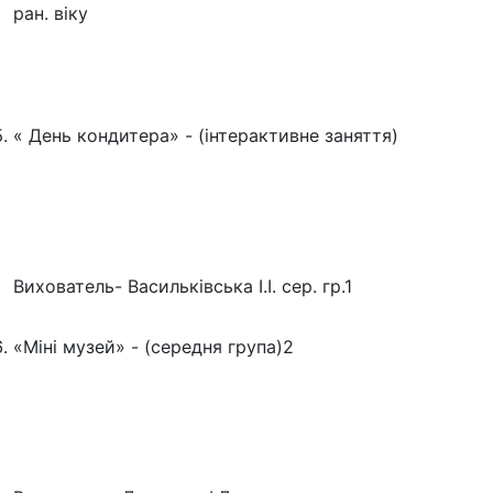
ран. віку
« День кондитера» - (інтерактивне заняття)
Вихователь- Васильківська І.І. сер. гр.1
«Міні музей» - (середня група)2