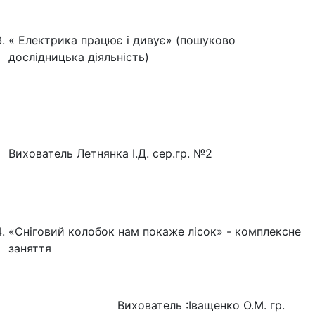
« Електрика працює і дивує» (пошуково
дослідницька діяльність)
Вихователь Летнянка І.Д. сер.гр. №2
«Сніговий колобок нам покаже лісок» - комплексне
заняття
Вихователь :Іващенко О.М. гр.