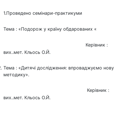
1.Проведено семінари-практикуми
Тема : «Подорож у країну обдарованих «
Керівник :
вих..мет. Кльось О.Й.
Тема : «Дитячі дослідження: впроваджуємо нову
методику».
Керівник :
вих..мет. Кльось О.Й.