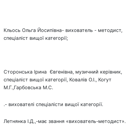
Кльось Ольга Йосипівна- вихователь - методист,
спеціаліст вищої категорії;
Сторонська Ірина Євгенівна, музичний керівник,
спеціаліст вищої категорії, Ковалів О.І., Когут
М.Г.,Гарбовська М.С.
.- вихователі спеціалісти вищої категорії.
Летнянка І.Д.,-має звання «вихователь-методист».