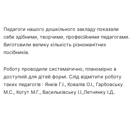
Педагоги нашого дошкільного закладу показали
себе здібними, творчими, професійними педагогами.
Виготовили велику кількість різноманітних
посібників.
Роботу проводили систематично, планомірно в
доступній для дітей формі. Слід відмітити роботу
таких педагогів : Янків Г.І., Ковалів О.І., Гарбовську
М.С., Когут М.Г., Васильківську І.І.,Летнянку І.Д..