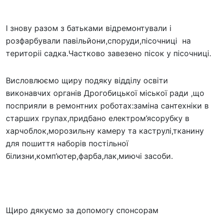
І знову разом з батьками відремонтували і
розфарбували павільйони,споруди,пісочниці на
територіі садка.Частково завезено пісок у пісочниці.
Висловлюємо щиру подяку відділу освіти
виконавчих органів Дрогобицької міської ради ,що
посприяли в ремонтних роботах:заміна сантехніки в
старших групах,придбано електром’ясорубку в
харчоблок,морозильну камеру та каструлі,тканину
для пошиття наборів постільної
білизни,комп’ютер,фарба,лак,миючі засоби.
Щиро дякуємо за допомогу спонсорам