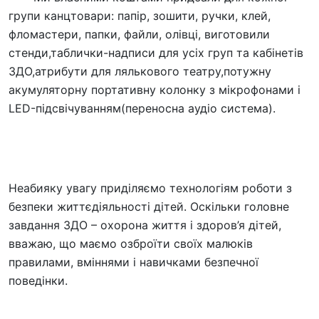
групи канцтовари: папір, зошити, ручки, клей,
фломастери, папки, файли, олівці, виготовили
стенди,таблички-надписи для усіх груп та кабінетів
ЗДО,атрибути для лялькового театру,потужну
акумуляторну портативну колонку з мікрофонами і
LED-підсвічуванням(переносна аудіо система).
Неабияку увагу приділяємо технологіям роботи з
безпеки життєдіяльності дітей. Оскільки головне
завдання ЗДО – охорона життя і здоров’я дітей,
вважаю, що маємо озброїти своїх малюків
правилами, вміннями і навичками безпечної
поведінки.