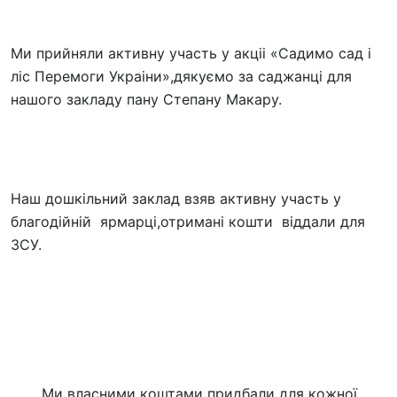
Ми прийняли активну участь у акціі «Садимо сад і
ліс Перемоги Украіни»,дякуємо за саджанці для
нашого закладу пану Степану Макару.
Наш дошкільний заклад взяв активну участь у
благодійній ярмарці,отримані кошти віддали для
ЗСУ.
Ми власними коштами придбали для кожної