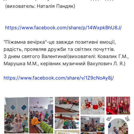
(вихователь: Наталія Пандяк)
https://www.facebook.com/share/p/14WxpkBhU8J/
"Піжамна вечірка"-це завжди позитивні емоції,
радість, проявляв дружби та світлих почуттів.
З днем святого Валентина!(вихователі: Ковалик Г.М.,
Марушка М.М., керівник музичний Вахулович Л. Я.)
https://www.facebook.com/share/v/1Z9cNoAy8j/