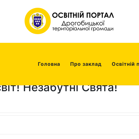
Головна
Про заклад
Освітній 
віт! Незабутні Свята!