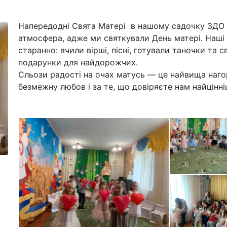
Напередодні Свята Матері в нашому садочку ЗДО
атмосфера, адже ми святкували День матері. Наші
старанно: вчили вірші, пісні, готували таночки т
подарунки для найдорожчих.
Сльози радості на очах матусь — це найвища наго
безмежну любов і за те, що довіряєте нам найцінні