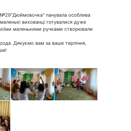
 №29"Дюймовочка" панувала особлива
 маленькі вихованці готувалися дуже
а своїми маленькими ручками створювали
рода. Дякуємо вам за ваше терпіння,
ше!