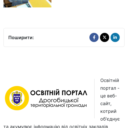
Поширити:
Освітній
портал -
це веб-
сайт,
котрий
об'єднує
та акумулює інформацію від освітніх закладів