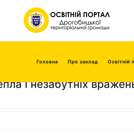
Головна
Про заклад
Освітній 
тепла і незабутніх вражен