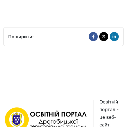
Поширити:
Освітній
портал -
це веб-
сайт,