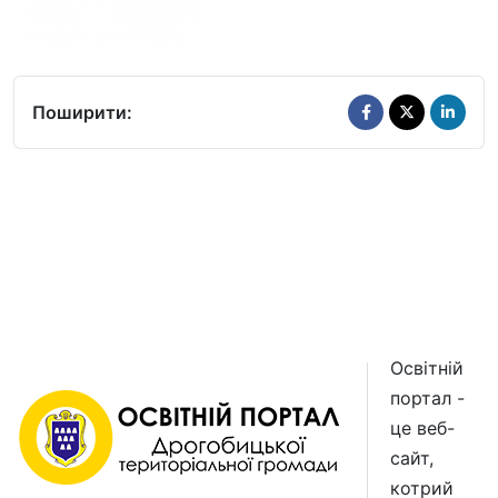
Поширити:
Освітній
портал -
це веб-
сайт,
котрий