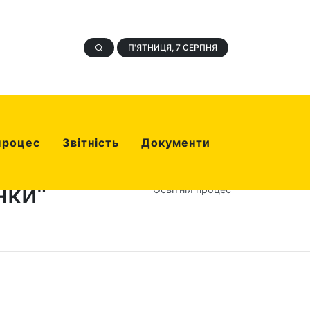
П'ЯТНИЦЯ, 7 СЕРПНЯ
процес
Звітність
Документи
нки"
Освітній процес