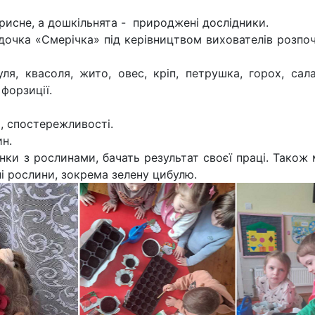
рисне, а дошкільнята - природжені дослідники.
дочка «Смерічка» під керівництвом вихователів розпо
ля, квасоля, жито, овес, кріп, петрушка, горох, са
 форзиції.
, спостережливості.
н.
нки з рослинами, бачать результат своєї праці. Також 
і рослини, зокрема зелену цибулю.