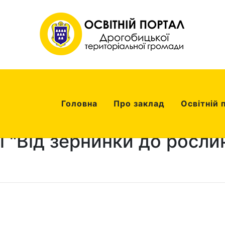
Головна
Про заклад
Освітній 
і "Від зернинки до росли