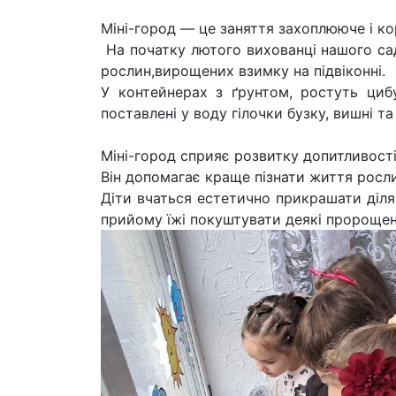
Міні-город — це заняття захоплююче і ко
На початку лютого вихованці нашого са
рослин,вирощених взимку на підвіконні.
У контейнерах з ґрунтом, ростуть цибу
поставлені у воду гілочки бузку, вишні та
Міні-город сприяє розвитку допитливості
Він допомагає краще пізнати життя росли
Діти вчаться естетично прикрашати діля
прийому їжі покуштувати деякі пророщен