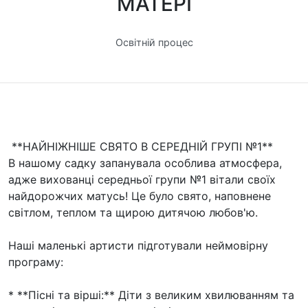
МАТЕРІ
Освітній процес
**НАЙНІЖНІШЕ СВЯТО В СЕРЕДНІЙ ГРУПІ №1**
В нашому садку запанувала особлива атмосфера,
адже вихованці середньої групи №1 вітали своїх
найдорожчих матусь! Це було свято, наповнене
світлом, теплом та щирою дитячою любов'ю.
Наші маленькі артисти підготували неймовірну
програму:
* **Пісні та вірші:** Діти з великим хвилюванням та