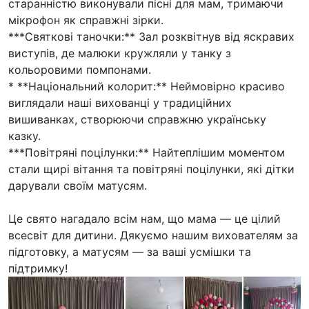
старанністю виконували пісні для мам, тримаючи
мікрофон як справжні зірки.
***Святкові таночки:** Зал розквітнув від яскравих
виступів, де малюки кружляли у танку з
кольоровими помпонами.
* **Національний колорит:** Неймовірно красиво
виглядали наші вихованці у традиційних
вишиванках, створюючи справжню українську
казку.
***Повітряні поцілунки:** Найтеплішим моментом
стали щирі вітання та повітряні поцілунки, які дітки
дарували своїм матусям.
Це свято нагадало всім нам, що мама — це цілий
всесвіт для дитини. Дякуємо нашим вихователям за
підготовку, а матусям — за ваші усмішки та
підтримку!