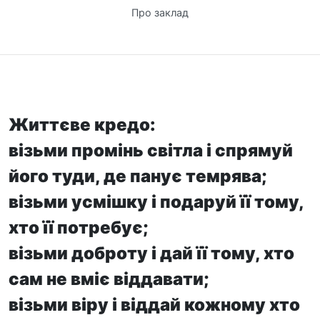
Про заклад
Життєве кредо:
візьми промінь світла і спрямуй
його туди, де панує темрява;
візьми усмішку і подаруй її тому,
хто її потребує;
візьми доброту і дай її тому, хто
сам не вміє віддавати;
візьми віру і віддай кожному хто