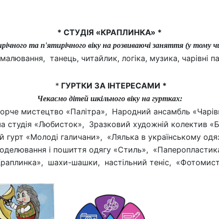
* СТУДІЯ «КРАПЛИНКА» *
ічного та п'ятирічного віку на розвиваючі заняття (у тому чи
алювання, танець, читайлик, логіка, музика, чарівні па
*
ГУРТКИ ЗА ІНТЕРЕСАМИ *
Чекаємо дітей шкільного віку на гуртках:
ворче мистецтво «Палітра», Народний ансамбль «Чарівн
ча студія «Любисток», Зразковий художній колектив «
й гурт «Молоді галичани», «Лялька в українському одяз
моделювання і пошиття одягу «Стиль», «Паперопластик
раплинка», шахи-шашки, настільний теніс, «Фотомистец