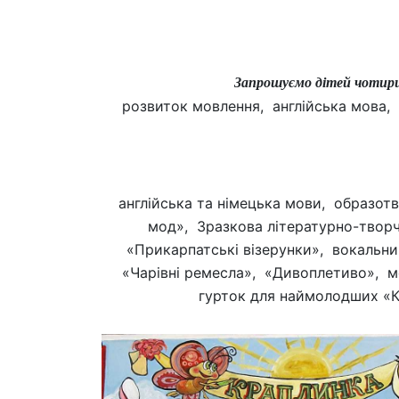
Запрошуємо дітей чотирир
розвиток мовлення, англійська мова, м
англійська та німецька мови, образот
мод», Зразкова літературно-твор
«Прикарпатські візерунки», вокальни
«Чарівні ремесла», «Дивоплетиво», 
гурток для наймолодших «К