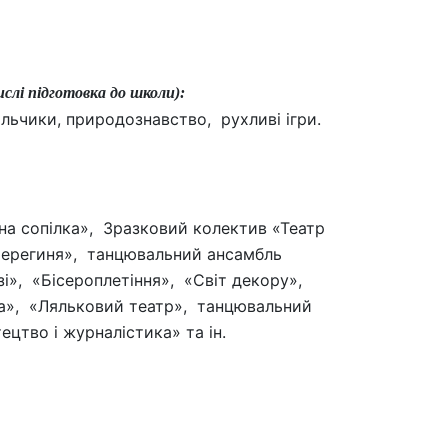
слі підготовка до школи):
льчики, природознавство, рухливі ігри.
а сопілка», Зразковий колектив «Театр
Берегиня», танцювальний ансамбль
і», «Бісероплетіння», «Світ декору»,
а», «Ляльковий театр», танцювальний
тво і журналістика» та ін.