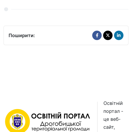
Поширити:
Освітній
портал -
це веб-
сайт,