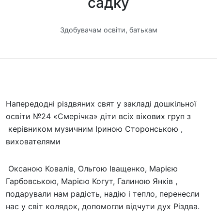
садку
Здобувачам освіти, батькам
Напередодні різдвяних свят у закладі дошкільної
освіти №24 «Смерічка» діти всіх вікових груп з
керівником музичним Іриною Сторонською ,
вихователями
Оксаною Ковалів, Ольгою Іващенко, Марією
Гарбовською, Марією Когут, Галиною Янків ,
подарували нам радість, надію і тепло, перенесли
нас у світ колядок, допомогли відчути дух Різдва.