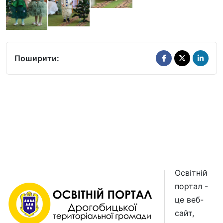
Поширити:
Освітній
портал -
це веб-
сайт,