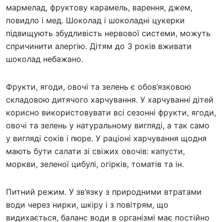
мармелад, фруктову карамель, варення, джем,
повидло і мед. Шоколад і шоколадні цукерки
підвищують збудливість нервової системи, можуть
спричинити алергію. Дітям до 3 років вживати
шоколад небажано.
Фрукти, ягоди, овочі та зелень є обов’язковою
складовою дитячого харчування. У харчуванні дітей
корисно використовувати всі сезонні фрукти, ягоди,
овочі та зелень у натуральному вигляді, а так само
у вигляді соків і пюре. У раціоні харчування щодня
мають бути салати зі свіжих овочів: капусти,
моркви, зеленої цибулі, огірків, томатів та ін.
Питний режим. У зв’язку з природними втратами
води через нирки, шкіру і з повітрям, що
видихається, баланс води в організмі має постійно