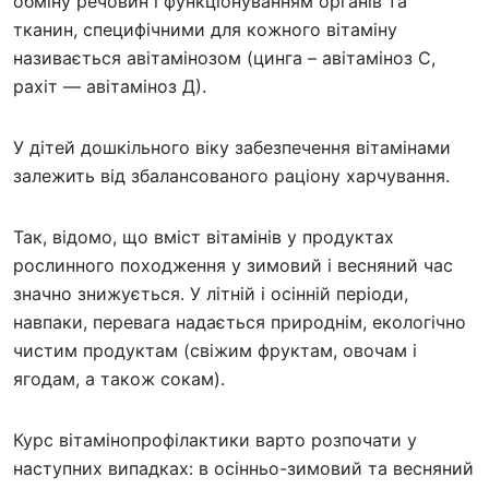
обміну речовин і функціонуванням органів та
тканин, специфічними для кожного вітаміну
називається авітамінозом (цинга – авітаміноз С,
рахіт — авітаміноз Д).
У дітей дошкільного віку забезпечення вітамінами
залежить від збалансованого раціону харчування.
Так, відомо, що вміст вітамінів у продуктах
рослинного походження у зимовий і весняний час
значно знижується. У літній і осінній періоди,
навпаки, перевага надається природнім, екологічно
чистим продуктам (свіжим фруктам, овочам і
ягодам, а також сокам).
Курс вітамінопрофілактики варто розпочати у
наступних випадках: в осінньо-зимовий та весняний