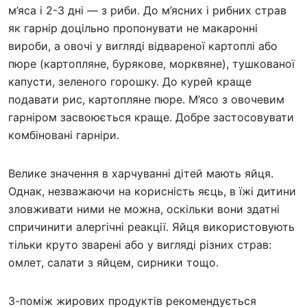
м’яса і 2-3 дні — з риби. До м’ясних і рибних страв
як гарнір доцільно пропонувати не макаронні
вироби, а овочі у вигляді відвареної картоплі або
пюре (картопляне, бурякове, морквяне), тушкованої
капусти, зеленого горошку. До курей краще
подавати рис, картопляне пюре. М’ясо з овочевим
гарніром засвоюється краще. Добре застосовувати
комбіновані гарніри.
Велике значення в харчуванні дітей мають яйця.
Однак, незважаючи на корисність яєць, в їжі дитини
зловживати ними не можна, оскільки вони здатні
спричинити алергічні реакції. Яйця використовують
тільки круто зварені або у вигляді різних страв:
омлет, салати з яйцем, сирники тощо.
З-поміж жирових продуктів рекомендується