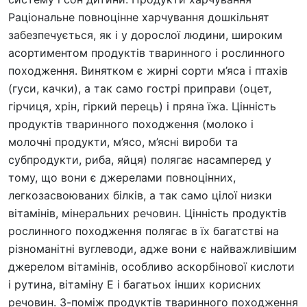
Раціональне повноцінне харчування дошкільнят
забезпечується, як і у дорослої людини, широким
асортиментом продуктів тваринного і рослинного
походження. Винятком є жирні сорти м’яса і птахів
(гуси, качки), а так само гострі приправи (оцет,
гірчиця, хрін, гіркий перець) і пряна їжа. Цінність
продуктів тваринного походження (молоко і
молочні продукти, м’ясо, м’ясні вироби та
субпродукти, риба, яйця) полягає насамперед у
тому, що вони є джерелами повноцінних,
легкозасвоюваних білків, а так само цілої низки
вітамінів, мінеральних речовин. Цінність продуктів
рослинного походження полягає в їх багатстві на
різноманітні вуглеводи, адже вони є найважливішим
джерелом вітамінів, особливо аскорбінової кислоти
і рутина, вітаміну Е і багатьох інших корисних
речовин. З-поміж продуктів тваринного походження