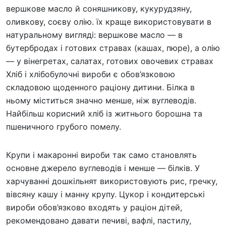
вершкове масло й соняшникову, кукурудзяну,
оливкову, соєву олію. їх краще використовувати в
натуральному вигляді: вершкове масло — в
бутербродах і готових стравах (кашах, пюре), а олію
— у вінегретах, салатах, готових овочевих стравах
Хліб і хлібобулочні вироби є обов’язковою
складовою щоденного раціону дитини. Білка в
ньому міститься значно менше, ніж вуглеводів.
Найбільш корисний хліб із житнього борошна та
пшеничного грубого помелу.
Крупи і макаронні вироби так само становлять
основне джерело вуглеводів і менше — білків. У
харчуванні дошкільнят використовують рис, гречку,
вівсяну кашу і манну крупу. Цукор і кондитерські
вироби обов’язково входять у раціон дітей,
рекомендовано давати печиві, вафлі, пастилу,