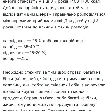
енергії становить у віці 3-7 років 1400-1700 ккал.
Добова калорійність харчування дітей має
відповідати цим цифрам і правильно розподілятися
між окремими прийомами їжі. Для дітей у віці 3
років і старше доцільним є такий розподіл:
на сніданок — 25 % добової калорійності;
на обід — 35-40 % ;
підвечірок — 15-20 %;
вечеря—25%.
Необхідно стежити за тим, щоб страви, багаті на
білки (м’ясо, риба, яйця), діти отримували в першу
половину дня, тобто на сніданок і обід, а на вечерю
вживали круп’яні, овочеві, сирні та молочні
продукти. Страви з м’яса і риби багаті на білки,
жири, тому вони можуть порушувати нервову
систему і сон дитини. Продукти харчування