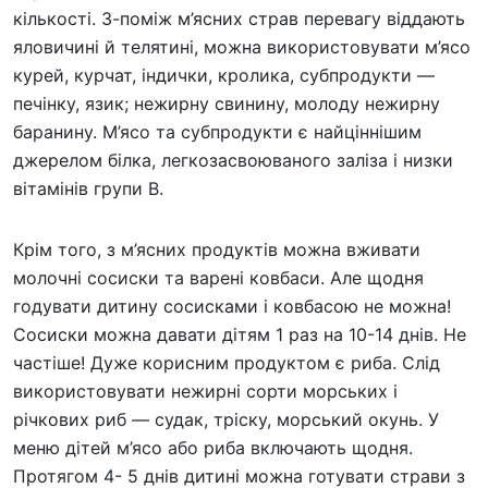
кількості. З-поміж м’ясних страв перевагу віддають
яловичині й телятині, можна використовувати м’ясо
курей, курчат, індички, кролика, субпродукти —
печінку, язик; нежирну свинину, молоду нежирну
баранину. М’ясо та субпродукти є найціннішим
джерелом білка, легкозасвоюваного заліза і низки
вітамінів групи В.
Крім того, з м’ясних продуктів можна вживати
молочні сосиски та варені ковбаси. Але щодня
годувати дитину сосисками і ковбасою не можна!
Сосиски можна давати дітям 1 раз на 10-14 днів. Не
частіше! Дуже корисним продуктом є риба. Слід
використовувати нежирні сорти морських і
річкових риб — судак, тріску, морський окунь. У
меню дітей м’ясо або риба включають щодня.
Протягом 4- 5 днів дитині можна готувати страви з