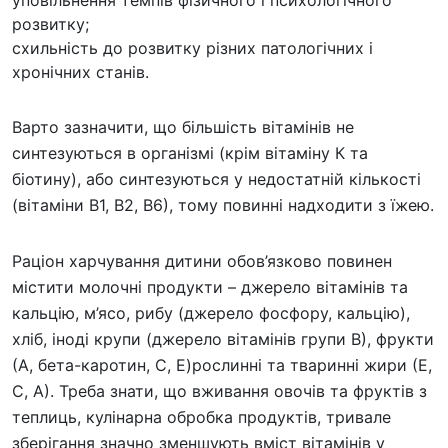
уповільнення темпів фізичного і психологічного
розвитку;
схильність до розвитку різних патологічних і
хронічних станів.
Варто зазначити, що більшість вітамінів не
синтезуються в організмі (крім вітаміну К та
біотину), або синтезуються у недостатній кількості
(вітаміни В1, В2, В6), тому повинні надходити з їжею.
Раціон харчування дитини обов’язково повинен
містити молочні продукти – джерело вітамінів та
кальцію, м’ясо, рибу (джерело фосфору, кальцію),
хліб, іноді крупи (джерело вітамінів групи В), фрукти
(А, бета-каротин, С, Е)рослинні та тваринні жири (Е,
С, А). Треба знати, що вживання овочів та фруктів з
теплиць, кулінарна обробка продуктів, тривале
зберігання значно зменшують вміст вітамінів у