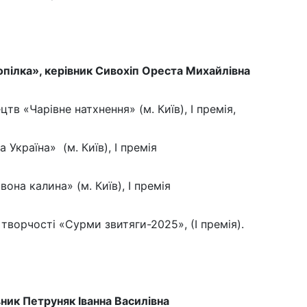
пілка», керівник Сивохіп Ореста Михайлівна
в «Чарівне натхнення» (м. Київ), І премія,
країна» (м. Київ), І премія
на калина» (м. Київ), І премія
творчості «Сурми звитяги-2025», (І премія).
ник Петруняк Іванна Василівна