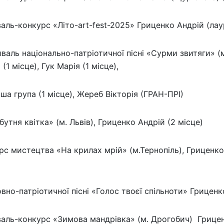
ль-конкурс «Літо-art-fest-2025» Гриценко Андрій (лаур
аль національно-патріотичної пісні «Сурми звитяги» (м
1 місце), Гук Марія (1 місце),
а група (1 місце), Жереб Вікторія (ГРАН-ПРІ)
тня квітка» (м. Львів), Гриценко Андрій (2 місце)
 мистецтва «На крилах мрій» (м.Тернопіль), Гриценко А
но-патріотичної пісні «Голос твоєї спільноти» Гриценк
аль-конкурс «Зимова мандрівка» (м. Дрогобич) Грицен