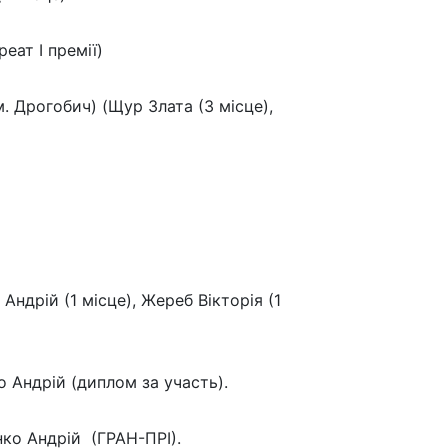
еат І премії)
. Дрогобич) (Щур Злата (3 місце),
ндрій (1 місце), Жереб Вікторія (1
о Андрій (диплом за участь).
ко Андрій (ГРАН-ПРІ).