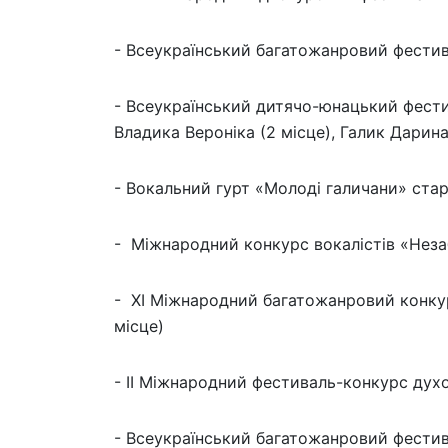
- Всеукраїнський багатожанровий фестива
- Всеукраїнський дитячо-юнацький фестив
Владика Вероніка (2 місце), Галик Дарина (
- Вокальний гурт «Молоді галичани» старш
- Міжнародний конкурс вокалістів «Незабу
- ХІ Міжнародний багатожанровий конкурс
місце)
- ІІ Міжнародний фестиваль-конкурс духов
- Всеукраїнський багатожанровий фестив