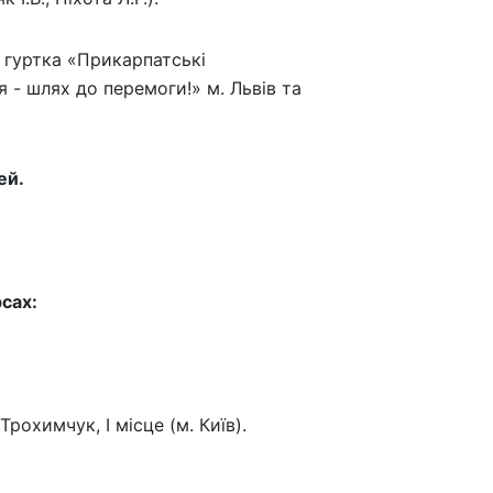
 гуртка «Прикарпатські
 - шлях до перемоги!» м. Львів та
ей.
сах:
охимчук, І місце (м. Київ).