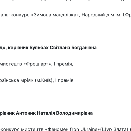
ль-конкурс «Зимова мандрівка», Народний дім ім. І.Фра
», керівник Бульбах Світлана Богданівна
истецтв «Фреш арт», І премія,
їнська мрія» (м.Київ), І премія.
ерівник Антоник Наталія Володимирівна
конкурс мистецтв «Феномен fron Ukraine»(Щур Злата) ( 