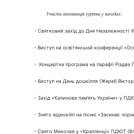
Участь вихованців гуртка у заходах:
- Святковий захід до Дня Незалежності У
- Виступ на освітянсьній конференції «Ос
- Концертна програма на парафії Різдва 
- Виступ на День дошкілля (Жереб Вікторі
- Захід «Калинова пам’ять України» у ПД
- Знято відеокліп на пісню «Засинає чорн
- Свято Миколая у «Краплинці» ПДЮТ (Вл