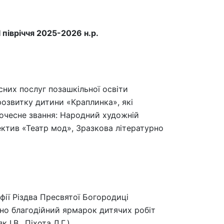
 півріччя 2025-2026 н.р.
них послуг позашкільної освіти
озвитку дитини «Краплинка», які
очесне звання: Народний художній
ектив «Театр мод», Зразкова літературно
фії Різдва Пресвятої Богородиці
овано благодійний ярмарок дитячих робіт
І.В., Піхота Л.Г.).