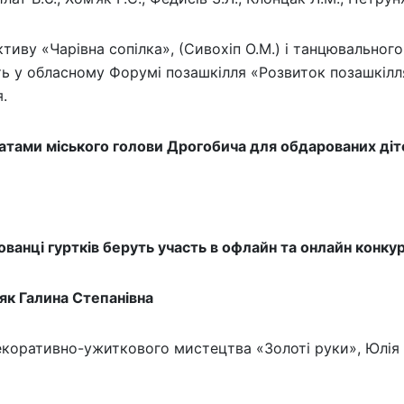
ву «Чарівна сопілка», (Сивохіп О.М.) і танцювального
ь у обласному Форумі позашкілля «Розвиток позашкілля
ля.
атами міського голови Дрогобича для обдарованих діт
ованці гуртків беруть участь в офлайн та онлайн конкур
’як Галина Степанівна
оративно-ужиткового мистецтва «Золоті руки», Юлія Тр