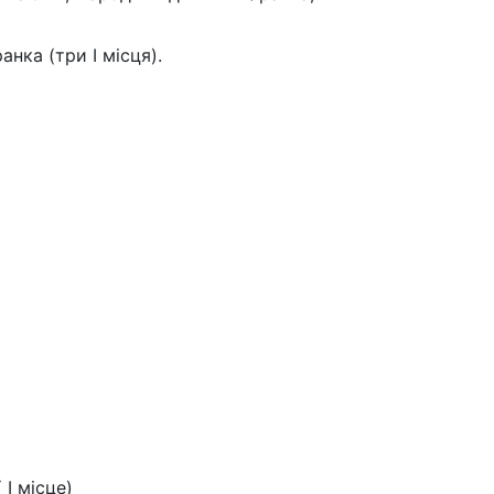
нка (три І місця).
І місце)