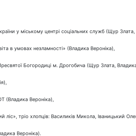
країни у міському центрі соціальних служб (Щур Злата,
віта в умовах незламності» (Владика Вероніка),
Пресвятої Богородиці м. Дрогобича (Щур Злата, Владика 
я),
ЮТ (Владика Вероніка),
ий ліс», тріо хлопців: Василиків Микола, Іваницький Ол
адика Вероніка).