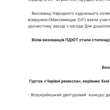
Вихованці Народного художнього колекти
візерунки»(Максимищак О.Р.) взяли участ
урочистому заході з нагоди Дня дошкіл
Вісім вихованців ПДЮТ стали стипенді
Вих
Гурток «Чарівні ремесла», керівник Хом
- Всеукраїнський двотуровий конкурс дек