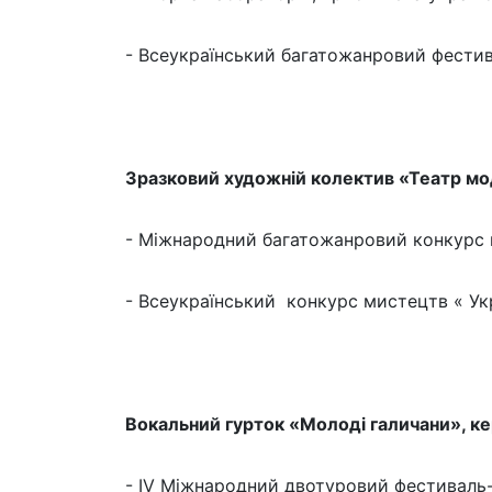
- Всеукраїнський багатожанровий фестива
Зразковий художній колектив «Театр мод
- Міжнародний багатожанровий конкурс м
- Всеукраїнський конкурс мистецтв « Укра
Вокальний гурток «Молоді галичани», к
- IV Міжнародний двотуровий фестиваль-