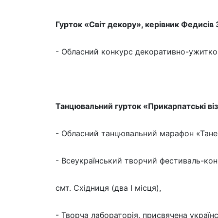
Гурток «Світ декору», керівник Федисів
- Обласний конкурс декоративно-ужитко
Танцювальний гурток «Прикарпатські ві
- Обласний танцювальний марафон «Танец
- Всеукраїнський творчий фестиваль-кон
смт. Східниця (два І місця),
- Творча лабораторія, присвячена українс