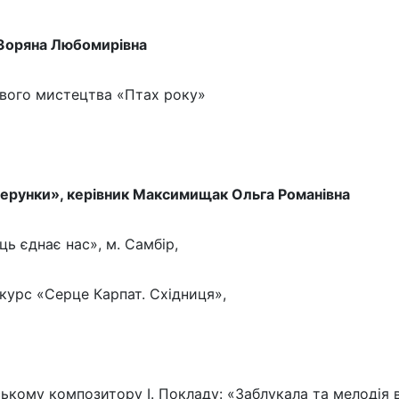
 Зоряна Любомирівна
вого мистецтва «Птах року»
зерунки», керівник Максимищак Ольга Романівна
ь єднає нас», м. Самбір,
курс «Серце Карпат. Східниця»,
ькому композитору І. Покладу: «Заблукала та мелодія в