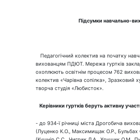
Підсумки навчально-вихо
Педагогічний колектив на початку навча
вихованцям ПДЮТ. Мережа гуртків заклад
охоплюють освітнім процесом 762 вихова
колектив «Чарівна сопілка», Зразковий 
творча студія «Любисток».
Керівники гуртків беруть активну участ
- до 934-ї річниці міста Дрогобича вихо
(Луценко К.О., Максимищак О.Р., Бульбах С
(Кушнір С.С., Чигрик Л.А., Хрущик О.М., Пил