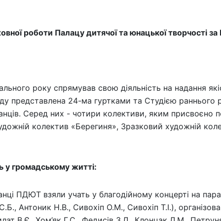
вної роботи Палацу дитячої та юнацької творчості за І
льного року спрямував свою діяльність на надання якіс
у представлена 24-ма гуртками та Студією раннього р
нців. Серед них - чотири колективи, яким присвоєно п
художній колектив «Берегиня», Зразковий художній кол
ь у громадському житті:
ванці ПДЮТ взяли учать у благодійному концерті на пара
.Б., Антоник Н.В., Сивохіп О.М., Сивохіп Т.І.), організ
ат В.Є., Хом’як Г.С., Федисів З.Л., Клонцак Л.М., Петруняк 