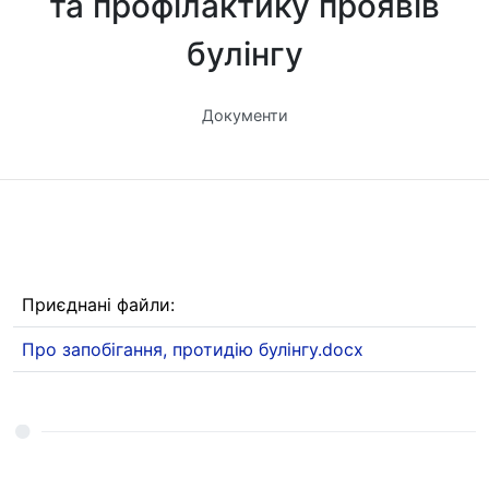
та профілактику проявів
булінгу
Документи
Приєднані файли:
Про запобігання, протидію булінгу.docx