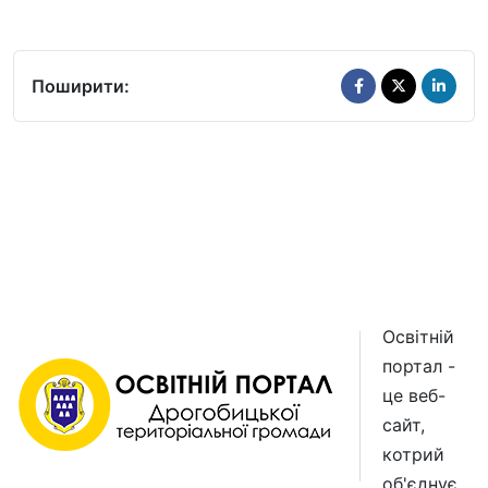
Поширити:
Освітній
портал -
це веб-
сайт,
котрий
об'єднує