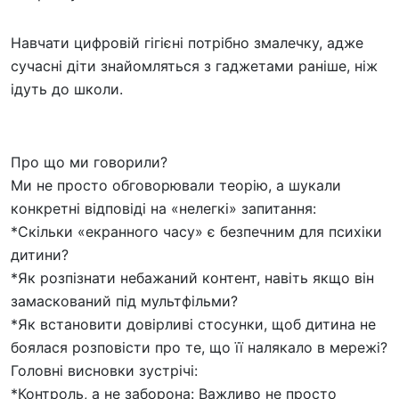
Навчати цифровій гігієні потрібно змалечку, адже
сучасні діти знайомляться з гаджетами раніше, ніж
ідуть до школи.
​Про що ми говорили?
​Ми не просто обговорювали теорію, а шукали
конкретні відповіді на «нелегкі» запитання:
​*Скільки «екранного часу» є безпечним для психіки
дитини?
*​Як розпізнати небажаний контент, навіть якщо він
замаскований під мультфільми?
​*Як встановити довірливі стосунки, щоб дитина не
боялася розповісти про те, що її налякало в мережі?
​Головні висновки зустрічі:
*​Контроль, а не заборона: Важливо не просто