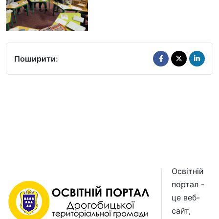
Поширити:
Освітній
портал -
це веб-
сайт,