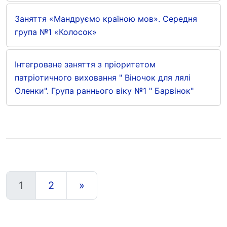
Заняття «Мандруємо країною мов». Середня
група №1 «Колосок»
Інтегроване заняття з пріоритетом
патріотичного виховання " Віночок для лялі
Оленки". Група раннього віку №1 " Барвінок"
1
2
»