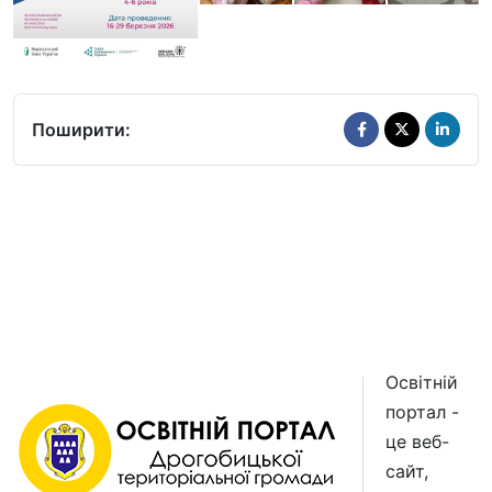
Поширити:
Освітній
портал -
це веб-
сайт,