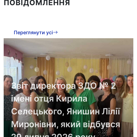
ПОВІДОМЛЕННЯ
Переглянути усі
Звіт директора ЗДО № 2
імені отця Кирила
Селецького, Янишин Лілії
Миронівни, який відбувся