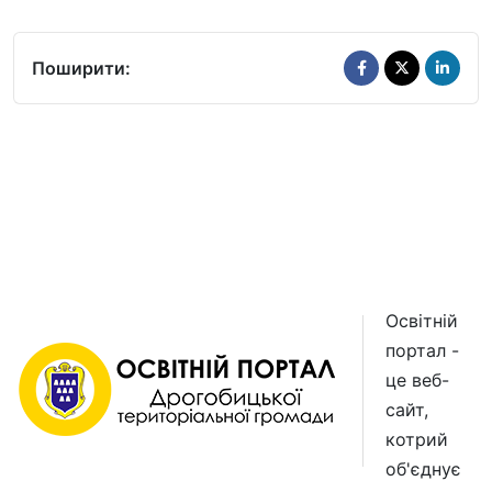
Поширити:
Освітній
портал -
це веб-
сайт,
котрий
об'єднує